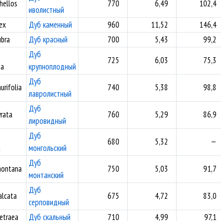
hellos
770
6,49
102,4
иволистный
ex
Дуб каменный
960
11,52
146,4
ubra
Дуб красный
700
5,43
99,2
Дуб
725
6,03
75,3
pa
крупноплодный
Дуб
urifolia
740
5,38
98,8
лавролистный
Дуб
yrata
760
5,29
86,9
лировидный
Дуб
680
5,32
—
a
монгольский
Дуб
montana
750
5,03
91,7
монтанский
Дуб
alcata
675
4,72
83,0
серповидный
etraea
Дуб скальный
710
4,99
97,1