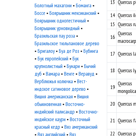
13
Quercus p
Болотный махагони
▪
Боманга
▪
Боссе
▪
Боярышник мексиканский
▪
14
Quercus il
Боярышник однопестичный
▪
15
Quercus r
Боярышник урновидный
▪
Quercus
Бразильская пау роза
▪
16
macrocar
Бразильское тюльпановое дерево
▪
Бригалоу
▪
Буа де Роз
▪
Бубинга
17
Quercus la
▪
Бук европейский
▪
Бук
крупнолистный
▪
Бунари
▪
Бычий
18
Quercus l
дуб
▪
Вамара
▪
Венге
▪
Веравуд
▪
Верблюжья колючка
▪
Вест-
Quercus
19
индское сатиновое дерево
▪
mongolic
Вишня американская
▪
Вишня
20
Quercus 
обыкновенная
▪
Восточно-
индийский палисандр
▪
Восточно-
индийское каури
▪
Восточный
21
Quercus f
красный кедр
▪
Вяз американский
22
Quercus p
▪
Вяз английский
▪
Вяз