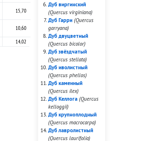
Дуб виргинский
15,70
60,3
(Quercus virginiana)
Дуб Гарри
(Quercus
10,60
garryana)
46,3
Дуб двуцветный
14,02
46,7
(Quercus bicolor)
Дуб звёздчатый
(Quercus stellata)
Дуб иволистный
(Quercus phellos)
Дуб каменный
(Quercus ilex)
Дуб Келлога
(Quercus
kelloggii)
Дуб крупноплодный
(Quercus macrocarpa)
Дуб лавролистный
(Quercus laurifolia)