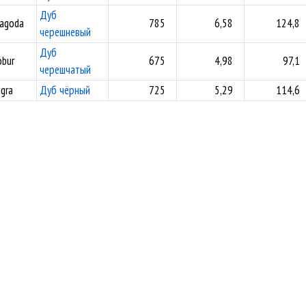
Дуб
pagoda
785
6,58
124,8
черешневый
Дуб
obur
675
4,98
97,1
черешчатый
igra
Дуб чёрный
725
5,29
114,6