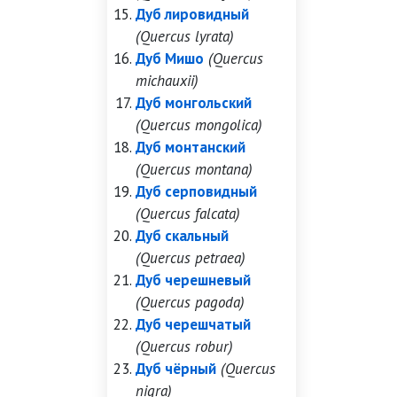
Дуб лировидный
(Quercus lyrata)
Дуб Мишо
(Quercus
michauxii)
Дуб монгольский
(Quercus mongolica)
Дуб монтанский
(Quercus montana)
Дуб серповидный
(Quercus falcata)
Дуб скальный
(Quercus petraea)
Дуб черешневый
(Quercus pagoda)
Дуб черешчатый
(Quercus robur)
Дуб чёрный
(Quercus
nigra)