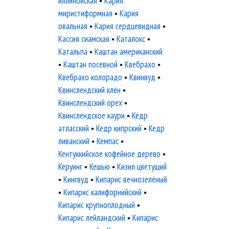
иллинойская
▪
Кария
миристиформная
▪
Кария
овальная
▪
Кария сердцевидная
▪
Кассия сиамская
▪
Каталокс
▪
Катальпа
▪
Каштан американский
▪
Каштан посевной
▪
Квебрахо
▪
Квебрахо колорадо
▪
Квинвуд
▪
Квинслендский клён
▪
Квинслендский орех
▪
Квинслендское каури
▪
Кедр
атласский
▪
Кедр кипрский
▪
Кедр
ливанский
▪
Кемпас
▪
Кентуккийское кофейное дерево
▪
Керуинг
▪
Кешью
▪
Кизил цветущий
▪
Кингвуд
▪
Кипарис вечнозелёный
▪
Кипарис калифорнийский
▪
Кипарис крупноплодный
▪
Кипарис лейландский
▪
Кипарис