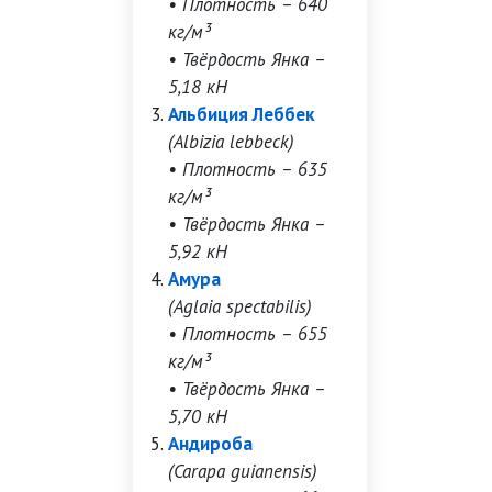
• Плотность – 640
кг/м³
• Твёрдость Янка –
5,18 кН
Альбиция Леббек
(Albizia lebbeck)
• Плотность – 635
кг/м³
• Твёрдость Янка –
5,92 кН
Амура
(Aglaia spectabilis)
• Плотность – 655
кг/м³
• Твёрдость Янка –
5,70 кН
Андироба
(Carapa guianensis)