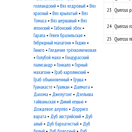
голландский
▪
Вяз кедровый
▪
Вяз
23
Quercus 
красный
▪
Вяз крылатый
▪
Вяз
Томаса
▪
Вяз шершавый
▪
Вяз
24
Quercus r
японский
▪
Габонский эбен
▪
Гарапа
▪
Гевея бразильская
▪
25
Quercus n
Гибридный махагони
▪
Гиджи
▪
Гинкго
▪
Гледичия трёхколючковая
▪
Голубой махо
▪
Гондурасский
палисандр
▪
Гонкало
▪
Горный
махагони
▪
Граб каролинский
▪
Граб обыкновенный
▪
Груша
▪
Гуанакасте
▪
Гуаякан
▪
Далмата
▪
Дахома
▪
Джелутонг
▪
Дзельква
тайваньская
▪
Дикий кешью
▪
Дождевое дерево
▪
Дорриго
варата
▪
Дуб австрийский
▪
Дуб
алый
▪
Дуб бархатистый
▪
Дуб
белый
▪
Дуб болотный
▪
Дуб