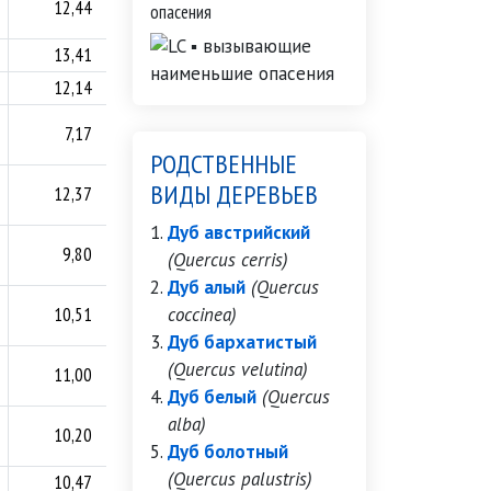
12,44
48,6
опасения
13,41
61,0
12,14
46,8
7,17
40,6
РОДСТВЕННЫЕ
ВИДЫ ДЕРЕВЬЕВ
12,37
48,1
Дуб австрийский
9,80
42,8
(Quercus cerris)
Дуб алый
(Quercus
10,51
coccinea)
57,2
Дуб бархатистый
(Quercus velutina)
11,00
47,1
Дуб белый
(Quercus
alba)
10,20
42,0
Дуб болотный
(Quercus palustris)
10,47
47,3