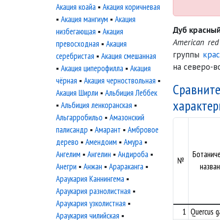
Акация коайа
▪
Акация коричневая
▪
Акация мангиум
▪
Акация
Дуб красны
низбегающая
▪
Акация
American red
превосходная
▪
Акация
группы
кра
серебристая
▪
Акация смешанная
на северо-в
▪
Акация циперофилла
▪
Акация
чёрная
▪
Акация черноствольная
▪
Сравните
Акация Ширли
▪
Альбиция Леббек
характер
▪
Альбиция ленкоранская
▪
Альгарробильо
▪
Амазонский
палисандр
▪
Амарант
▪
Амбровое
дерево
▪
Амендоим
▪
Амура
▪
Ангелим
▪
Ангелин
▪
Андироба
▪
Ботанич
№
Анегри
▪
Анжан
▪
Арараканга
▪
назван
Араукария Каннингема
▪
Араукария разнолистная
▪
Араукария узколистная
▪
1
Quercus g
Араукария чилийская
▪