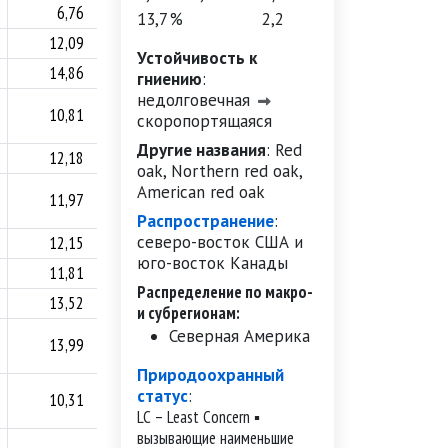
6,76
38,9
13,7 %
2,2
12,09
49,6
Устойчивость к
14,86
—
гниению
:
недолговечная
10,81
56,4
скоропортящаяся
Другие названия
:
Red
12,18
56,9
oak, Northern red oak,
American red oak
11,97
44,5
Распространение
:
северо-восток США и
12,15
50,8
юго-восток Канады
11,81
46,6
Распределение по макро-
13,52
60,8
и субрегионам:
Северная Америка
13,99
57,9
Природоохранный
статус
:
10,31
45,1
LC – Least Concern ▪
вызывающие наименьшие