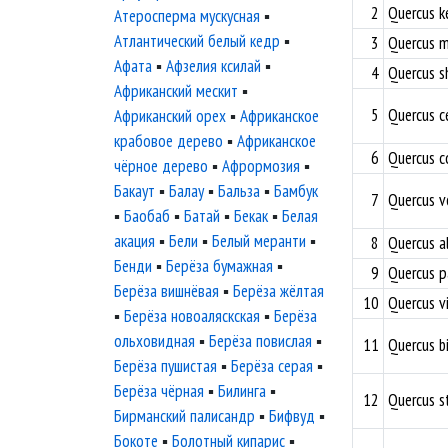
2
Quercus ke
Атеросперма мускусная
▪
Атлантический белый кедр
▪
3
Quercus m
Афата
▪
Афзелия ксилай
▪
4
Quercus s
Африканский мескит
▪
5
Quercus ce
Африканский орех
▪
Африканское
крабовое дерево
▪
Африканское
6
Quercus c
чёрное дерево
▪
Афрормозия
▪
Бакаут
▪
Балау
▪
Бальза
▪
Бамбук
7
Quercus v
▪
Баобаб
▪
Батай
▪
Бекак
▪
Белая
акация
▪
Бели
▪
Белый меранти
▪
8
Quercus a
Бенди
▪
Берёза бумажная
▪
9
Quercus pa
Берёза вишнёвая
▪
Берёза жёлтая
10
Quercus vi
▪
Берёза новоаляскская
▪
Берёза
ольховидная
▪
Берёза повислая
▪
11
Quercus b
Берёза пушистая
▪
Берёза серая
▪
Берёза чёрная
▪
Билинга
▪
12
Quercus s
Бирманский палисандр
▪
Бифвуд
▪
Бокоте
▪
Болотный кипарис
▪