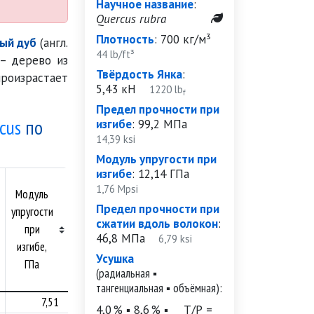
Научное название
:
Quercus rubra
Плотность
:
700 кг/м³
ый дуб
(англ.
44 lb/ft³
 – дерево из
Твёрдость Янка
:
произрастает
5,43 кН
1220 lb
f
Предел прочности при
cus
по
изгибе
:
99,2 МПа
14,39 ksi
Модуль упругости при
изгибе
:
12,14 ГПа
Предел
1,76 Mpsi
Модуль
прочности
Предел прочности при
упругости
при
сжатии вдоль волокон
:
при
сжатии
46,8 МПа
6,79 ksi
изгибе,
вдоль
Усушка
ГПа
волокон,
(радиальная ▪
МПа
тангенциальная ▪ объёмная):
7,51
50,5
4,0 % ▪ 8,6 % ▪
Т/Р =