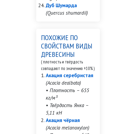
Дуб Шумарда
(Quercus shumardii)
ПОХОЖИЕ ПО
СВОЙСТВАМ ВИДЫ
ДРЕВЕСИНЫ
( плотность и твёрдость
совпадают по значению ±10% )
Акация серебристая
(Acacia dealbata)
• Плотность – 655
кг/м³
• Твёрдость Янка –
5,11 кН
Акация чёрная
(Acacia melanoxylon)