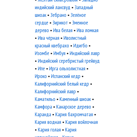
индийский лансвуд
▪
Западный
шиоак
▪
Зебрано
▪
Зелёное
сердце
▪
Зирикот
▪
Змеиное
дерево
▪
Ива белая
▪
Ива ломкая
▪
Ива чёрная
▪
Иволистный
красный квебрахо
▪
Идигбо
▪
Изомбе
▪
Имбуя
▪
Индийский лавр
▪
Индийский серебристый грейвуд
▪
Ипе
▪
Ирга ольхолистная
▪
Ироко
▪
Испанский кедр
▪
Калифорнийский белый кедр
▪
Калифорнийский лавр
▪
Каматильо
▪
Каменный шиоак
▪
Камфора
▪
Канарское дерево
▪
Каранда
▪
Кария бахромчатая
▪
Кария водная
▪
Кария войлочная
▪
Кария голая
▪
Кария