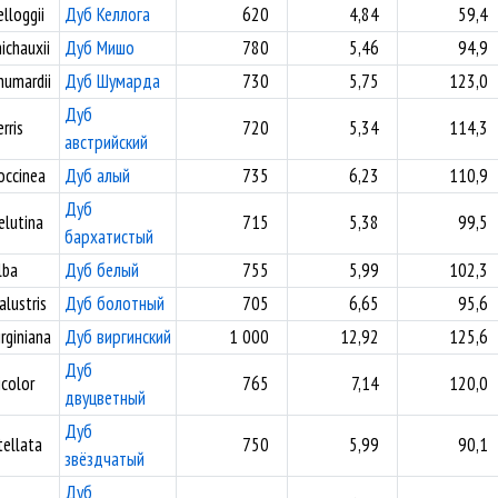
lloggii
Дуб Келлога
620
4,84
59,4
ichauxii
Дуб Мишо
780
5,46
94,9
humardii
Дуб Шумарда
730
5,75
123,0
Дуб
rris
720
5,34
114,3
австрийский
occinea
Дуб алый
735
6,23
110,9
Дуб
elutina
715
5,38
99,5
бархатистый
lba
Дуб белый
755
5,99
102,3
lustris
Дуб болотный
705
6,65
95,6
rginiana
Дуб виргинский
1 000
12,92
125,6
Дуб
icolor
765
7,14
120,0
двуцветный
Дуб
tellata
750
5,99
90,1
звёздчатый
Дуб