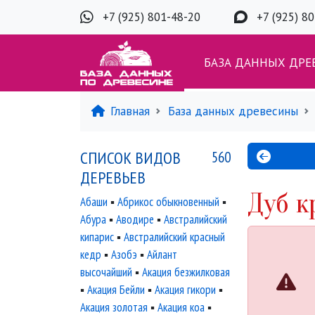
+7 (925) 801-48-20
+7 (925) 8
БАЗА ДАННЫХ ДРЕ
Главная
База данных древесины
СПИСОК ВИДОВ
560
ДЕРЕВЬЕВ
Дуб к
Абаши
▪
Абрикос обыкновенный
▪
Абура
▪
Аводире
▪
Австралийский
кипарис
▪
Австралийский красный
кедр
▪
Азобэ
▪
Айлант
высочайший
▪
Акация безжилковая
▪
Акация Бейли
▪
Акация гикори
▪
Акация золотая
▪
Акация коа
▪