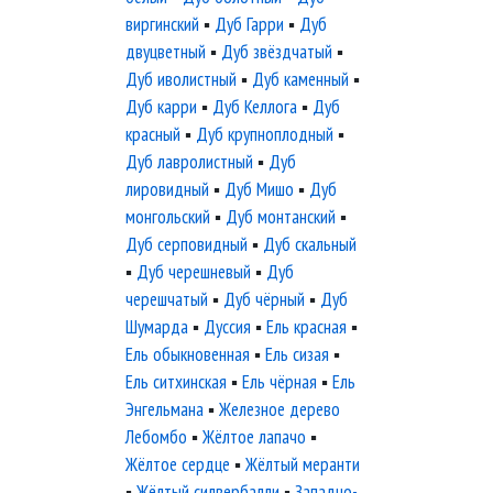
виргинский
▪
Дуб Гарри
▪
Дуб
двуцветный
▪
Дуб звёздчатый
▪
Дуб иволистный
▪
Дуб каменный
▪
Дуб карри
▪
Дуб Келлога
▪
Дуб
красный
▪
Дуб крупноплодный
▪
Дуб лавролистный
▪
Дуб
лировидный
▪
Дуб Мишо
▪
Дуб
монгольский
▪
Дуб монтанский
▪
Дуб серповидный
▪
Дуб скальный
▪
Дуб черешневый
▪
Дуб
черешчатый
▪
Дуб чёрный
▪
Дуб
Шумарда
▪
Дуссия
▪
Ель красная
▪
Ель обыкновенная
▪
Ель сизая
▪
Ель ситхинская
▪
Ель чёрная
▪
Ель
Энгельмана
▪
Железное дерево
Лебомбо
▪
Жёлтое лапачо
▪
Жёлтое сердце
▪
Жёлтый меранти
▪
Жёлтый силвербалли
▪
Западно-