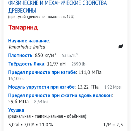
ФИЗИЧЕСКИЕ И МЕХАНИЧЕСКИЕ СВОЙСТВА
ДРЕВЕСИНЫ
(при сухой древесине – влажность 12%)
Тамаринд
Научное название
:
Tamarindus indica
Плотность
:
850 кг/м³
53 lb/ft³
Твёрдость Янка
:
11,97 кН
2690 lb
f
Предел прочности при изгибе
:
111,0 МПа
16,10 ksi
Модуль упругости при изгибе
:
13,22 ГПа
1,92 Mpsi
Предел прочности при сжатии вдоль волокон
:
59,6 МПа
8,64 ksi
Усушка
(радиальная ▪ тангенциальная ▪ объёмная):
3,0 % ▪ 7,0 % ▪ 11,0 %
Т/Р = 2,3