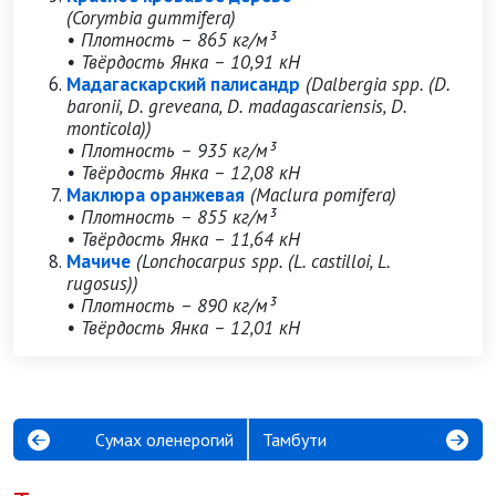
(Corymbia gummifera)
• Плотность – 865 кг/м³
• Твёрдость Янка – 10,91 кН
Мадагаскарский палисандр
(Dalbergia spp. (D.
baronii, D. greveana, D. madagascariensis, D.
monticola))
• Плотность – 935 кг/м³
• Твёрдость Янка – 12,08 кН
Маклюра оранжевая
(Maclura pomifera)
• Плотность – 855 кг/м³
• Твёрдость Янка – 11,64 кН
Мачиче
(Lonchocarpus spp. (L. castilloi, L.
rugosus))
• Плотность – 890 кг/м³
• Твёрдость Янка – 12,01 кН
Сумах оленерогий
Тамбути