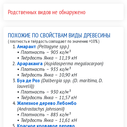
Родственных видов не обнаружено
ПОХОЖИЕ ПО СВОЙСТВАМ ВИДЫ ДРЕВЕСИНЫ
( плотность и твёрдость совпадают по значению ±10% )
Амарант
(Peltogyne spp.)
• Плотность – 905 кг/м³
• Твёрдость Янка – 11,19 кН
Арараканга
(Aspidosperma megalocarpon)
• Плотность – 935 кг/м³
• Твёрдость Янка – 10,90 кН
Буа де Роз
(Dalbergia spp. (D. maritima, D.
louvelii))
• Плотность – 930 кг/м³
• Твёрдость Янка – 11,57 кН
Железное дерево Лебомбо
(Androstachys johnsonii)
• Плотность – 885 кг/м³
• Твёрдость Янка – 11,61 кН
Красное кровавое дерево