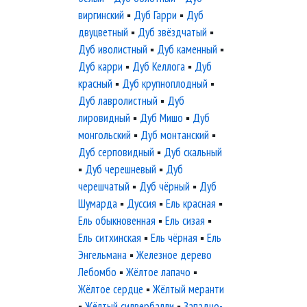
виргинский
▪
Дуб Гарри
▪
Дуб
двуцветный
▪
Дуб звёздчатый
▪
Дуб иволистный
▪
Дуб каменный
▪
Дуб карри
▪
Дуб Келлога
▪
Дуб
красный
▪
Дуб крупноплодный
▪
Дуб лавролистный
▪
Дуб
лировидный
▪
Дуб Мишо
▪
Дуб
монгольский
▪
Дуб монтанский
▪
Дуб серповидный
▪
Дуб скальный
▪
Дуб черешневый
▪
Дуб
черешчатый
▪
Дуб чёрный
▪
Дуб
Шумарда
▪
Дуссия
▪
Ель красная
▪
Ель обыкновенная
▪
Ель сизая
▪
Ель ситхинская
▪
Ель чёрная
▪
Ель
Энгельмана
▪
Железное дерево
Лебомбо
▪
Жёлтое лапачо
▪
Жёлтое сердце
▪
Жёлтый меранти
▪
Жёлтый силвербалли
▪
Западно-