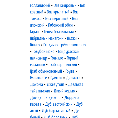
голландский
▪
Вяз кедровый
▪
Вяз
красный
▪
Вяз крылатый
▪
Вяз
Томаса
▪
Вяз шершавый
▪
Вяз
японский
▪
Габонский эбен
▪
Гарапа
▪
Гевея бразильская
▪
Гибридный махагони
▪
Гиджи
▪
Гинкго
▪
Гледичия трёхколючковая
▪
Голубой махо
▪
Гондурасский
палисандр
▪
Гонкало
▪
Горный
махагони
▪
Граб каролинский
▪
Граб обыкновенный
▪
Груша
▪
Гуанакасте
▪
Гуаякан
▪
Далмата
▪
Дахома
▪
Джелутонг
▪
Дзельква
тайваньская
▪
Дикий кешью
▪
Дождевое дерево
▪
Дорриго
варата
▪
Дуб австрийский
▪
Дуб
алый
▪
Дуб бархатистый
▪
Дуб
белый
▪
Дуб болотный
▪
Дуб