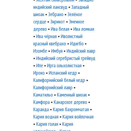
индийский лансвуд
▪
Западный
шиоак
▪
Зебрано
▪
Зелёное
сердце
▪
Зирикот
▪
Змеиное
дерево
▪
Ива белая
▪
Ива ломкая
▪
Ива чёрная
▪
Иволистный
красный квебрахо
▪
Идигбо
▪
Изомбе
▪
Имбуя
▪
Индийский лавр
▪
Индийский серебристый грейвуд
▪
Ипе
▪
Ирга ольхолистная
▪
Ироко
▪
Испанский кедр
▪
Калифорнийский белый кедр
▪
Калифорнийский лавр
▪
Каматильо
▪
Каменный шиоак
▪
Камфора
▪
Канарское дерево
▪
Каранда
▪
Кария бахромчатая
▪
Кария водная
▪
Кария войлочная
▪
Кария голая
▪
Кария