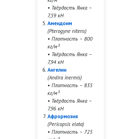
кг/м³
• Твёрдость Янка –
7,59 кН
Амендоим
(Pterogyne nitens)
• Плотность – 800
кг/м³
• Твёрдость Янка –
7,94 кН
Ангелин
(Andira inermis)
• Плотность – 835
кг/м³
• Твёрдость Янка –
7,96 кН
Афрормозия
(Pericopsis elata)
• Плотность – 725