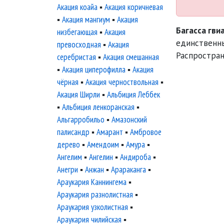
Акация коайа
▪
Акация коричневая
▪
Акация мангиум
▪
Акация
Багасса гви
низбегающая
▪
Акация
единствен
превосходная
▪
Акация
Распростран
серебристая
▪
Акация смешанная
▪
Акация циперофилла
▪
Акация
чёрная
▪
Акация черноствольная
▪
Акация Ширли
▪
Альбиция Леббек
▪
Альбиция ленкоранская
▪
Альгарробильо
▪
Амазонский
палисандр
▪
Амарант
▪
Амбровое
дерево
▪
Амендоим
▪
Амура
▪
Ангелим
▪
Ангелин
▪
Андироба
▪
Анегри
▪
Анжан
▪
Арараканга
▪
Араукария Каннингема
▪
Араукария разнолистная
▪
Араукария узколистная
▪
Араукария чилийская
▪