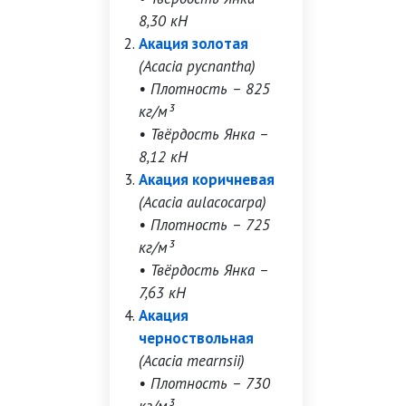
8,30 кН
Акация золотая
(Acacia pycnantha)
• Плотность – 825
кг/м³
• Твёрдость Янка –
8,12 кН
Акация коричневая
(Acacia aulacocarpa)
• Плотность – 725
кг/м³
• Твёрдость Янка –
7,63 кН
Акация
черноствольная
(Acacia mearnsii)
• Плотность – 730