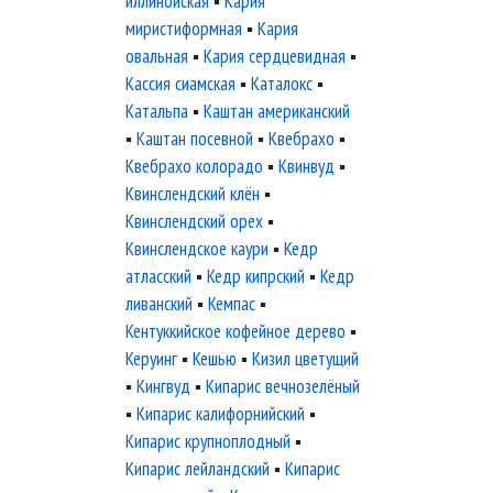
иллинойская
▪
Кария
миристиформная
▪
Кария
овальная
▪
Кария сердцевидная
▪
Кассия сиамская
▪
Каталокс
▪
Катальпа
▪
Каштан американский
▪
Каштан посевной
▪
Квебрахо
▪
Квебрахо колорадо
▪
Квинвуд
▪
Квинслендский клён
▪
Квинслендский орех
▪
Квинслендское каури
▪
Кедр
атласский
▪
Кедр кипрский
▪
Кедр
ливанский
▪
Кемпас
▪
Кентуккийское кофейное дерево
▪
Керуинг
▪
Кешью
▪
Кизил цветущий
▪
Кингвуд
▪
Кипарис вечнозелёный
▪
Кипарис калифорнийский
▪
Кипарис крупноплодный
▪
Кипарис лейландский
▪
Кипарис