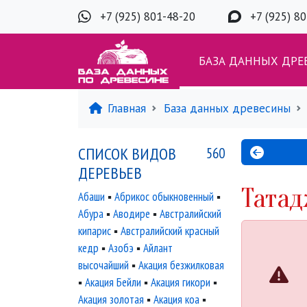
+7 (925) 801-48-20
+7 (925) 8
БАЗА ДАННЫХ ДРЕ
Главная
База данных древесины
СПИСОК ВИДОВ
560
ДЕРЕВЬЕВ
Татад
Абаши
▪
Абрикос обыкновенный
▪
Абура
▪
Аводире
▪
Австралийский
кипарис
▪
Австралийский красный
кедр
▪
Азобэ
▪
Айлант
высочайший
▪
Акация безжилковая
▪
Акация Бейли
▪
Акация гикори
▪
Акация золотая
▪
Акация коа
▪