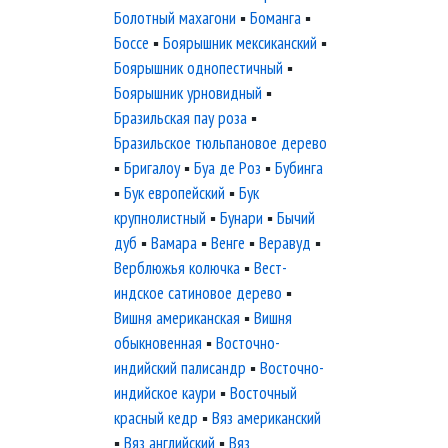
Болотный махагони
▪
Боманга
▪
Боссе
▪
Боярышник мексиканский
▪
Боярышник однопестичный
▪
Боярышник урновидный
▪
Бразильская пау роза
▪
Бразильское тюльпановое дерево
▪
Бригалоу
▪
Буа де Роз
▪
Бубинга
▪
Бук европейский
▪
Бук
крупнолистный
▪
Бунари
▪
Бычий
дуб
▪
Вамара
▪
Венге
▪
Веравуд
▪
Верблюжья колючка
▪
Вест-
индское сатиновое дерево
▪
Вишня американская
▪
Вишня
обыкновенная
▪
Восточно-
индийский палисандр
▪
Восточно-
индийское каури
▪
Восточный
красный кедр
▪
Вяз американский
▪
Вяз английский
▪
Вяз