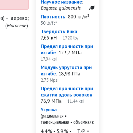
Научное название
:
Bagassa guianensis
Плотность
:
800 кг/м³
ba
) – дерево;
50 lb/ft³
е (
Moraceae
).
Твёрдость Янка
:
7,65 кН
1720 lb
f
Предел прочности при
изгибе
:
123,7 МПа
17,94 ksi
Модуль упругости при
изгибе
:
18,98 ГПа
2,75 Mpsi
Предел прочности при
сжатии вдоль волокон
:
78,9 МПа
11,44 ksi
Усушка
(радиальная ▪
тангенциальная ▪ объёмная):
4,4 % ▪ 5,9 % ▪
Т/Р =