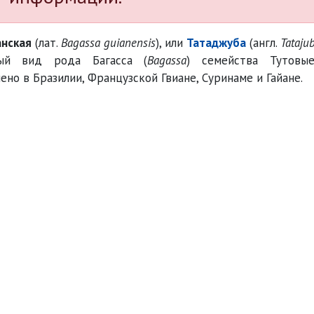
анская
(лат.
Bagassa guianensis
), или
Татаджуба
(англ.
Tataju
ный вид рода Багасса (
Bagassa
) семейства Тутовы
ено в Бразилии, Французской Гвиане, Суринаме и Гайане.