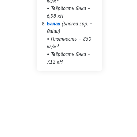
кг/м³
• Твёрдость Янка –
6,98 кН
Балау
(Shorea spp. –
Balau)
• Плотность – 850
кг/м³
• Твёрдость Янка –
7,12 кН