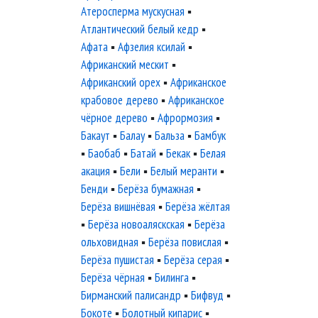
Атеросперма мускусная
▪
Атлантический белый кедр
▪
Афата
▪
Афзелия ксилай
▪
Африканский мескит
▪
Африканский орех
▪
Африканское
крабовое дерево
▪
Африканское
чёрное дерево
▪
Афрормозия
▪
Бакаут
▪
Балау
▪
Бальза
▪
Бамбук
▪
Баобаб
▪
Батай
▪
Бекак
▪
Белая
акация
▪
Бели
▪
Белый меранти
▪
Бенди
▪
Берёза бумажная
▪
Берёза вишнёвая
▪
Берёза жёлтая
▪
Берёза новоаляскская
▪
Берёза
ольховидная
▪
Берёза повислая
▪
Берёза пушистая
▪
Берёза серая
▪
Берёза чёрная
▪
Билинга
▪
Бирманский палисандр
▪
Бифвуд
▪
Бокоте
▪
Болотный кипарис
▪