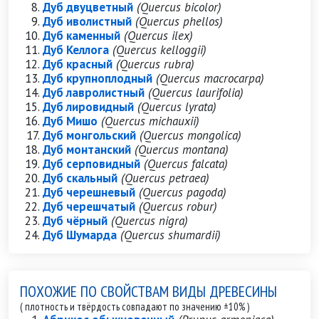
Дуб двуцветный
(Quercus bicolor)
Дуб иволистный
(Quercus phellos)
Дуб каменный
(Quercus ilex)
Дуб Келлога
(Quercus kelloggii)
Дуб красный
(Quercus rubra)
Дуб крупноплодный
(Quercus macrocarpa)
Дуб лавролистный
(Quercus laurifolia)
Дуб лировидный
(Quercus lyrata)
Дуб Мишо
(Quercus michauxii)
Дуб монгольский
(Quercus mongolica)
Дуб монтанский
(Quercus montana)
Дуб серповидный
(Quercus falcata)
Дуб скальный
(Quercus petraea)
Дуб черешневый
(Quercus pagoda)
Дуб черешчатый
(Quercus robur)
Дуб чёрный
(Quercus nigra)
Дуб Шумарда
(Quercus shumardii)
ПОХОЖИЕ ПО СВОЙСТВАМ ВИДЫ ДРЕВЕСИНЫ
( плотность и твёрдость совпадают по значению ±10% )