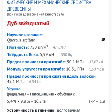
ФИЗИЧЕСКИЕ И МЕХАНИЧЕСКИЕ СВОЙСТВА
ДРЕВЕСИНЫ
(при сухой древесине – влажность 12%)
Дуб звёздчатый
Научное название
:
Quercus stellata
Плотность
:
750 кг/м³
47 lb/ft³
Твёрдость Янка
:
5,99 кН
1350 lb
f
Предел прочности при изгибе
:
90,1 МПа
13,07 ksi
Модуль упругости при изгибе
:
10,31 ГПа
1,50 Mpsi
Предел прочности при сжатии вдоль волокон
:
45,1 МПа
6,54 ksi
Усушка
(радиальная ▪ тангенциальная ▪ объёмная):
5,4 % ▪ 9,8 % ▪ 16,2 %
Т/Р = 1,8
Устойчивость к гниению
:
долговечная