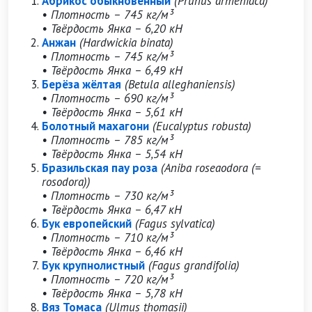
Абрикос обыкновенный
(Prunus armeniaca)
• Плотность – 745 кг/м³
• Твёрдость Янка – 6,20 кН
Анжан
(Hardwickia binata)
• Плотность – 745 кг/м³
• Твёрдость Янка – 6,49 кН
Берёза жёлтая
(Betula alleghaniensis)
• Плотность – 690 кг/м³
• Твёрдость Янка – 5,61 кН
Болотный махагони
(Eucalyptus robusta)
• Плотность – 785 кг/м³
• Твёрдость Янка – 5,54 кН
Бразильская пау роза
(Aniba roseaodora (=
rosodora))
• Плотность – 730 кг/м³
• Твёрдость Янка – 6,47 кН
Бук европейский
(Fagus sylvatica)
• Плотность – 710 кг/м³
• Твёрдость Янка – 6,46 кН
Бук крупнолистный
(Fagus grandifolia)
• Плотность – 720 кг/м³
• Твёрдость Янка – 5,78 кН
Вяз Томаса
(Ulmus thomasii)