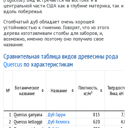
(
Fagaceae
). Вид встречается на востоке и в
центральной части США как в глубине материка, так и
вдоль побережья.
Столбчатый дуб обладает очень хорошей
устойчивостью к гниению. Говорят, что из этого
дерева изготавливали столбы для заборов, и,
возможно, именно поэтому оно получило свое
название.
Сравнительная таблица видов древесины рода
Quercus
по характеристикам
Ботаническое
Плотность,
Твёрдость
№
Название
название
кг/м³
Янка, кН
1
Quercus garryana
Дуб Гарри
815
7,3
2
Quercus kelloggii
Дуб Келлога
620
4,8