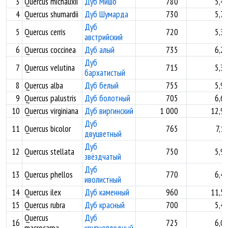
3
Quercus michauxii
Дуб Мишо
780
5,4
4
Quercus shumardii
Дуб Шумарда
730
5,7
Дуб
5
Quercus cerris
720
5,3
австрийский
6
Quercus coccinea
Дуб алый
735
6,2
Дуб
7
Quercus velutina
715
5,3
бархатистый
8
Quercus alba
Дуб белый
755
5,9
9
Quercus palustris
Дуб болотный
705
6,6
10
Quercus virginiana
Дуб виргинский
1 000
12,9
Дуб
11
Quercus bicolor
765
7,1
двуцветный
Дуб
12
Quercus stellata
750
5,9
звёздчатый
Дуб
13
Quercus phellos
770
6,4
иволистный
14
Quercus ilex
Дуб каменный
960
11,5
15
Quercus rubra
Дуб красный
700
5,4
Quercus
Дуб
16
725
6,0