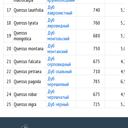
macrocarpa
крупноплодный
Дуб
17
Quercus laurifolia
740
5,3
лавролистный
Дуб
18
Quercus lyrata
760
5,2
лировидный
Quercus
Дуб
19
680
5,3
mongolica
монгольский
Дуб
20
Quercus montana
750
5,0
монтанский
Дуб
21
Quercus falcata
675
4,7
серповидный
22
Quercus petraea
Дуб скальный
710
4,9
Дуб
23
Quercus pagoda
785
6,5
черешневый
Дуб
24
Quercus robur
675
4,9
черешчатый
25
Quercus nigra
Дуб чёрный
725
5,2