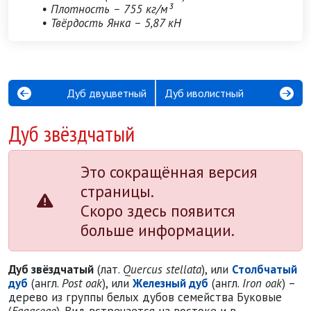
• Плотность – 755 кг/м³
• Твёрдость Янка – 5,87 кН
Дуб двуцветный
Дуб иволистный
Дуб звёздчатый
Это сокращённая версия
страницы.
Скоро здесь появится
больше информации.
Дуб звёздчатый
(лат.
Quercus stellata
), или
Столбчатый
дуб
(англ.
Post oak
), или
Железный дуб
(англ.
Iron oak
) –
дерево из группы белых дубов семейства Буковые