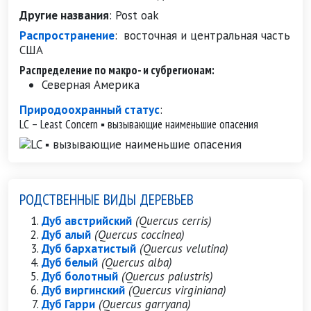
Другие названия
:
Post oak
Распространение
:
восточная и центральная часть
США
Распределение по макро- и субрегионам:
Северная Америка
Природоохранный статус
:
LC – Least Concern ▪ вызывающие наименьшие опасения
РОДСТВЕННЫЕ ВИДЫ ДЕРЕВЬЕВ
Дуб австрийский
(Quercus cerris)
Дуб алый
(Quercus coccinea)
Дуб бархатистый
(Quercus velutina)
Дуб белый
(Quercus alba)
Дуб болотный
(Quercus palustris)
Дуб виргинский
(Quercus virginiana)
Дуб Гарри
(Quercus garryana)