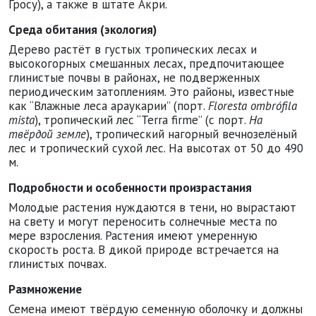
Гросу), а также в штате Акри.
Среда обитания (экология)
Дерево растёт в густых тропических лесах и
высокогорных смешанных лесах, предпочитающее
глинистые почвы в районах, не подверженных
периодическим затоплениям. Это районы, известные
как
Влажные леса араукарии
(порт.
Floresta ombrófila
mista
), тропический лес
Terra firme
(с порт.
На
твёрдой земле
), тропический нагорный вечнозелёный
лес и тропический сухой лес. На высотах от 50 до 490
м.
Подробности и особенности произрастания
Молодые растения нуждаются в тени, но вырастают
на свету и могут переносить солнечные места по
мере взросления. Растения имеют умеренную
скорость роста. В дикой природе встречается на
глинистых почвах.
Размножение
Семена имеют твёрдую семенную оболочку и должны