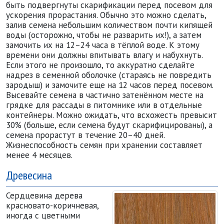
быть подвергнуты скарификации перед посевом для
ускорения прорастания. Обычно это можно сделать,
залив семена небольшим количеством почти кипящей
воды (осторожно, чтобы не разварить их!), а затем
замочить их на 12–24 часа в тёплой воде. К этому
времени они должны впитывать влагу и набухнуть.
Если этого не произошло, то аккуратно сделайте
надрез в семенной оболочке (стараясь не повредить
зародыш) и замочите еще на 12 часов перед посевом.
Высевайте семена в частично затенённом месте на
грядке для рассады в питомнике или в отдельные
контейнеры. Можно ожидать, что всхожесть превысит
30% (больше, если семена будут скарифицированы), а
семена прорастут в течение 20–40 дней.
Жизнеспособность семян при хранении составляет
менее 4 месяцев.
Древесина
Сердцевина дере
ва
красновато-коричневая,
иногда с цветны
ми