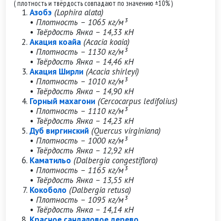
( плотность и твёрдость совпадают по значению ±10% )
Азобэ
(Lophira alata)
• Плотность – 1065 кг/м³
• Твёрдость Янка – 14,33 кН
Акация коайа
(Acacia koaia)
• Плотность – 1130 кг/м³
• Твёрдость Янка – 14,46 кН
Акация Ширли
(Acacia shirleyi)
• Плотность – 1010 кг/м³
• Твёрдость Янка – 14,90 кН
Горный махагони
(Cercocarpus ledifolius)
• Плотность – 1110 кг/м³
• Твёрдость Янка – 14,23 кН
Дуб виргинский
(Quercus virginiana)
• Плотность – 1000 кг/м³
• Твёрдость Янка – 12,92 кН
Каматильо
(Dalbergia congestiflora)
• Плотность – 1165 кг/м³
• Твёрдость Янка – 13,55 кН
Кокоболо
(Dalbergia retusa)
• Плотность – 1095 кг/м³
• Твёрдость Янка – 14,14 кН
Красное сандаловое дерево