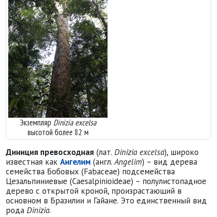
Экземпляр
Dinizia excelsa
высотой более 82 м
Диниция превосходная
(лат.
Dinizia excelsa
), широко
известная как
Ангелим
(англ.
Angelim
) – вид дерева
семейства Бобовых (Fabaceae) подсемейства
Цезальпиниевые (Caesalpinioideae) – полулистопад
ное
дерево с открытой кроной, произрастающий в
основном в Бразилии и Гайане. Это единственный вид
рода
Dinizia
.