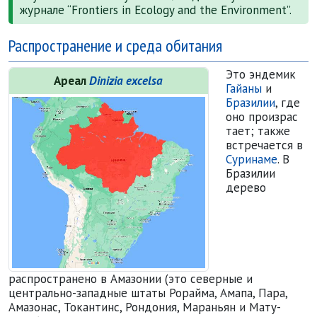
журнале
Frontiers in Ecology and the Environment
.
Распространение и среда обитания
Это эндемик
Ареал
Dinizia excelsa
Гайаны
и
Бразилии
, где
оно произрас
тает; также
встреча
ет
ся в
Суринаме
. В
Бразилии
дерево
Ареал Dinizia excelsa
распространено в Амазонии (это северные и
центрально-западные штаты Рорайма, Амапа, Пара,
Амазонас, Токантинс, Рондония, Мараньян и Мату-