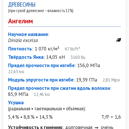
ДРЕВЕСИНЫ
(при сухой древесине – влажность 12%)
Ангелим
Научное название
:
Dinizia excelsa
Плотность
:
1 070 кг/м³
67 lb/ft³
Твёрдость Янка
:
14,05 кН
3160 lb
f
Предел прочности при изгибе
:
156,0 МПа
22,63 ksi
Модуль упругости при изгибе
:
19,39 ГПа
2,81 Mpsi
Предел прочности при сжатии вдоль волокон
:
85,9 МПа
12,46 ksi
Усушка
(радиальная ▪ тангенциальная ▪ объёмная):
5,4 % ▪ 8,8 % ▪ 14,3 %
Т/Р = 1,6
Устойчивость к гниению
:
долговечная
очень