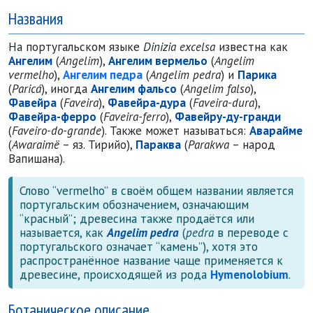
Названия
На португальском языке
Dinizia excelsa
известна как
Ангелим
(
Angelim
),
Ангелим вермельо
(
Angelim
vermelho
),
Ангелим педра
(
Angelim pedra
) и
Парика
(
Paricá
), иногда
Ангелим фальсо
(
Angelim falso
),
Фавейра
(
Faveira
),
Фавейра-дура
(
Faveira-dura
),
Фавейра-ферро
(
Faveira-ferro
),
Фавейру-ду-гранди
(
Faveiro-do-grande
). Также может называться:
Аварайме
(
Awaraimë
– яз. Тирийо),
Параква
(
Parakwa
– народ
Вапишана).
Слово “vermelho” в своём общем названии является
португальским обозначением, означающим
“красный”; древесина также продаётся или
называется, как
Angelim pedra
(
pedra
в переводе с
португальского означает “камень”), хотя это
распростра
нённое название чаще применяется к
древесине, происходящей из рода
Hymenolobium
.
Ботаническое описание