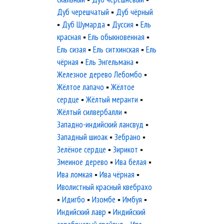
Дуб черешчатый
▪
Дуб чёрный
▪
Дуб Шумарда
▪
Дуссия
▪
Ель
красная
▪
Ель обыкновенная
▪
Ель сизая
▪
Ель ситхинская
▪
Ель
чёрная
▪
Ель Энгельмана
▪
Железное дерево Лебомбо
▪
Жёлтое лапачо
▪
Жёлтое
сердце
▪
Жёлтый меранти
▪
Жёлтый силвербалли
▪
Западно-индийский лансвуд
▪
Западный шиоак
▪
Зебрано
▪
Зелёное сердце
▪
Зирикот
▪
Змеиное дерево
▪
Ива белая
▪
Ива ломкая
▪
Ива чёрная
▪
Иволистный красный квебрахо
▪
Идигбо
▪
Изомбе
▪
Имбуя
▪
Индийский лавр
▪
Индийский