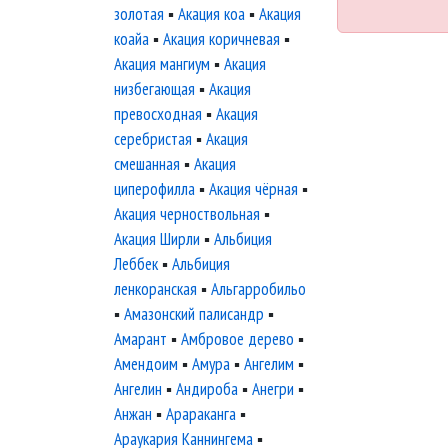
золотая
▪
Акация коа
▪
Акация
коайа
▪
Акация коричневая
▪
Акация мангиум
▪
Акация
низбегающая
▪
Акация
превосходная
▪
Акация
серебристая
▪
Акация
смешанная
▪
Акация
циперофилла
▪
Акация чёрная
▪
Акация черноствольная
▪
Акация Ширли
▪
Альбиция
Леббек
▪
Альбиция
ленкоранская
▪
Альгарробильо
▪
Амазонский палисандр
▪
Амарант
▪
Амбровое дерево
▪
Амендоим
▪
Амура
▪
Ангелим
▪
Ангелин
▪
Андироба
▪
Анегри
▪
Анжан
▪
Арараканга
▪
Араукария Каннингема
▪