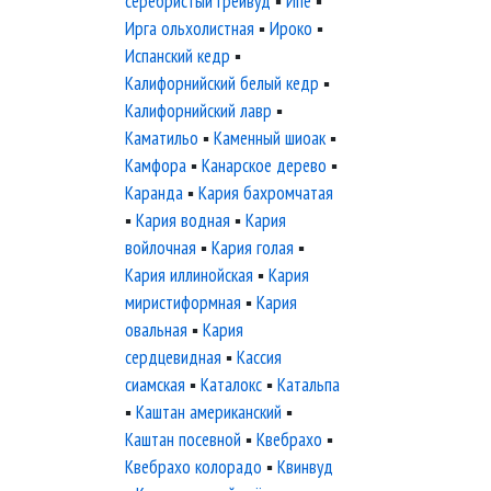
серебристый грейвуд
▪
Ипе
▪
Ирга ольхолистная
▪
Ироко
▪
Испанский кедр
▪
Калифорнийский белый кедр
▪
Калифорнийский лавр
▪
Каматильо
▪
Каменный шиоак
▪
Камфора
▪
Канарское дерево
▪
Каранда
▪
Кария бахромчатая
▪
Кария водная
▪
Кария
войлочная
▪
Кария голая
▪
Кария иллинойская
▪
Кария
миристиформная
▪
Кария
овальная
▪
Кария
сердцевидная
▪
Кассия
сиамская
▪
Каталокс
▪
Катальпа
▪
Каштан американский
▪
Каштан посевной
▪
Квебрахо
▪
Квебрахо колорадо
▪
Квинвуд