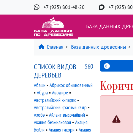
+7 (925) 801-48-20
+7 (925) 8
БАЗА ДАННЫХ ДРЕ
Главная
База данных древесины
СПИСОК ВИДОВ
560
ДЕРЕВЬЕВ
Корич
Абаши
▪
Абрикос обыкновенный
▪
Абура
▪
Аводире
▪
Австралийский кипарис
▪
Австралийский красный кедр
▪
Азобэ
▪
Айлант высочайший
▪
Акация безжилковая
▪
Акация
Бейли
▪
Акация гикори
▪
Акация