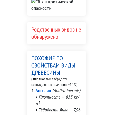
Родственных видов не
обнаружено
ПОХОЖИЕ ПО
СВОЙСТВАМ ВИДЫ
ДРЕВЕСИНЫ
( плотность и твёрдость
совпадают по значению ±10% )
Ангелин
(Andira inermis)
• Плотность – 835 кг/
м³
• Твёрдость Янка – 7,96