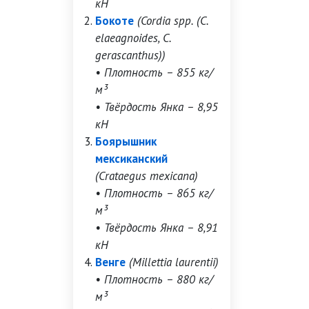
кН
Бокоте
(Cordia spp. (C.
elaeagnoides, C.
gerascanthus))
• Плотность – 855 кг/
м³
• Твёрдость Янка – 8,95
кН
Боярышник
мексиканский
(Crataegus mexicana)
• Плотность – 865 кг/
м³
• Твёрдость Янка – 8,91
кН
Венге
(Millettia laurentii)
• Плотность – 880 кг/
м³