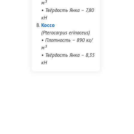
м³
• Твёрдость Янка – 7,80
кН
Коссо
(Pterocarpus erinaceus)
• Плотность – 890 кг/
м³
• Твёрдость Янка – 8,35
кН