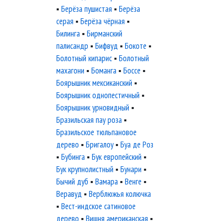
▪
Берёза пушистая
▪
Берёза
серая
▪
Берёза чёрная
▪
Билинга
▪
Бирманский
палисандр
▪
Бифвуд
▪
Бокоте
▪
Болотный кипарис
▪
Болотный
махагони
▪
Боманга
▪
Боссе
▪
Боярышник мексиканский
▪
Боярышник однопестичный
▪
Боярышник урновидный
▪
Бразильская пау роза
▪
Бразильское тюльпановое
дерево
▪
Бригалоу
▪
Буа де Роз
▪
Бубинга
▪
Бук европейский
▪
Бук крупнолистный
▪
Бунари
▪
Бычий дуб
▪
Вамара
▪
Венге
▪
Веравуд
▪
Верблюжья колючка
▪
Вест-индское сатиновое
дерево
▪
Вишня американская
▪