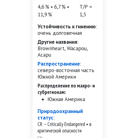
4,6 % ▪ 6,7 % ▪
Т/Р =
11,9 %
1,5
Устойчивость к гниению
:
очень долговечная
Другие названия
:
Brownheart, Wacapou,
Acapu
Распространение
:
северо-восточная часть
Южной Америки
Распределение по макро- и
субрегионам:
Южная Америка
Природоохранный
статус
:
CR – Critically Endangered ▪ в
критической опасности