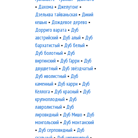
▪
Дахома
▪
Джелутонг
▪
Дзельква тайваньская
▪
Дикий
кешью
▪
Дождевое дерево
▪
Дорриго варата
▪
Дуб
австрийский
▪
Дуб алый
▪
Дуб
бархатистый
▪
Дуб белый
▪
Дуб болотный
▪
Дуб
виргинский
▪
Дуб Гарри
▪
Дуб
двуцветный
▪
Дуб звёздчатый
▪
Дуб иволистный
▪
Дуб
каменный
▪
Дуб карри
▪
Дуб
Келлога
▪
Дуб красный
▪
Дуб
крупноплодный
▪
Дуб
лавролистный
▪
Дуб
лировидный
▪
Дуб Мишо
▪
Дуб
монгольский
▪
Дуб монтанский
▪
Дуб серповидный
▪
Дуб
скальный
▪
Дуб черешневый
▪