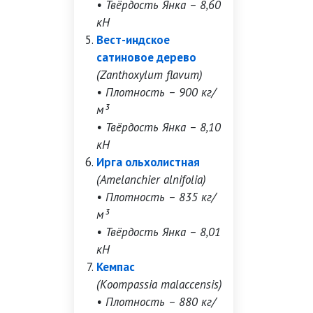
• Твёрдость Янка – 8,60
кН
Вест-индское
сатиновое дерево
(Zanthoxylum flavum)
• Плотность – 900 кг/
м³
• Твёрдость Янка – 8,10
кН
Ирга ольхолистная
(Amelanchier alnifolia)
• Плотность – 835 кг/
м³
• Твёрдость Янка – 8,01
кН
Кемпас
(Koompassia malaccensis)
• Плотность – 880 кг/