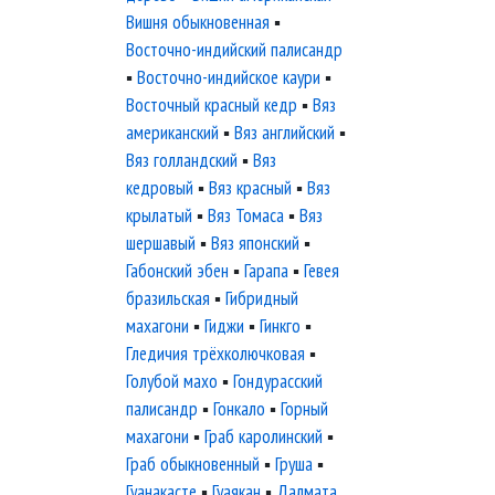
Вишня обыкновенная
▪
Восточно-индийский палисандр
▪
Восточно-индийское каури
▪
Восточный красный кедр
▪
Вяз
американский
▪
Вяз английский
▪
Вяз голландский
▪
Вяз
кедровый
▪
Вяз красный
▪
Вяз
крылатый
▪
Вяз Томаса
▪
Вяз
шершавый
▪
Вяз японский
▪
Габонский эбен
▪
Гарапа
▪
Гевея
бразильская
▪
Гибридный
махагони
▪
Гиджи
▪
Гинкго
▪
Гледичия трёхколючковая
▪
Голубой махо
▪
Гондурасский
палисандр
▪
Гонкало
▪
Горный
махагони
▪
Граб каролинский
▪
Граб обыкновенный
▪
Груша
▪
Гуанакасте
▪
Гуаякан
▪
Далмата