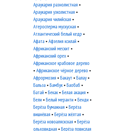
Араукария разнолистная
▪
Араукария узколистная
▪
Араукария чилийская
▪
Атеросперма мускусная
▪
Атлантический белый кедр
▪
Афата
▪
Афзелия ксилай
▪
Африканский мескит
▪
Африканский орех
▪
Африканское крабовое дерево
▪
Африканское чёрное дерево
▪
Афрормозия
▪
Бакаут
▪
Балау
▪
Бальза
▪
Бамбук
▪
Баобаб
▪
Батай
▪
Бекак
▪
Белая акация
▪
Бели
▪
Белый меранти
▪
Бенди
▪
Берёза бумажная
▪
Берёза
вишнёвая
▪
Берёза жёлтая
▪
Берёза новоаляскская
▪
Берёза
ольховидная
▪
Берёза повислая