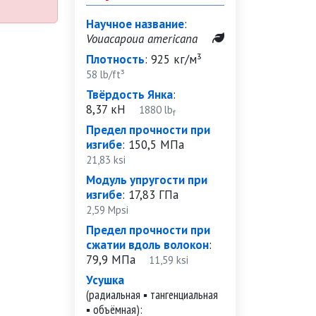
Научное название
:
Vouacapoua americana
Плотность
:
925 кг/м³
58 lb/ft³
Твёрдость Янка
:
8,37 кН
1880 lb
f
Предел прочности при
изгибе
:
150,5 МПа
21,83 ksi
Модуль упругости при
изгибе
:
17,83 ГПа
2,59 Mpsi
Предел прочности при
сжатии вдоль волокон
:
79,9 МПа
11,59 ksi
Усушка
(радиальная ▪ тангенциальная
▪ объёмная):